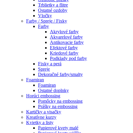
Trblietky a flitre
Ostatné ozdoby
Vločky
Farby / Spreje / Fixky
Farby
Akrylové farby
Akvarelové farby
Antikovacie farby
Efektové farby
Kriedové farby
Podklady pod farby
Fixky a perá
Spreje
Dekoračné farby/smalty
Foamiran
Foamiran
Ostatné doplnky
Horúci embossing
Pomôcky na embossing
Prášky na embossing
Kartičky a visačky
Kreatívne kurzy
Kvietky a listy
Papierové kvety malé