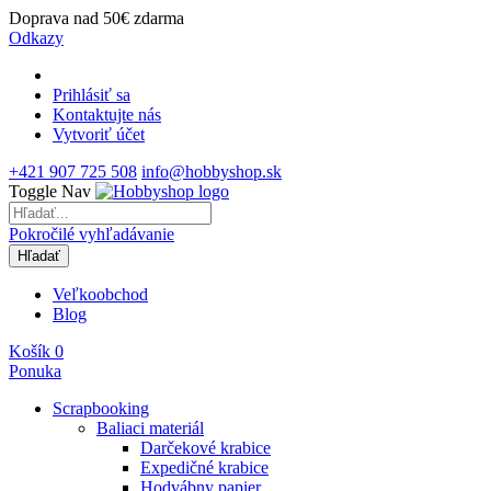
Doprava nad 50€ zdarma
Odkazy
Prihlásiť sa
Kontaktujte nás
Vytvoriť účet
+421 907 725 508
info@hobbyshop.sk
Toggle Nav
Pokročilé vyhľadávanie
Hľadať
Veľkoobchod
Blog
Košík
0
Ponuka
Scrapbooking
Baliaci materiál
Darčekové krabice
Expedičné krabice
Hodvábny papier