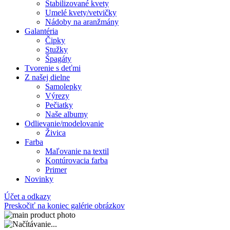
Stabilizované kvety
Umelé kvety/vetvičky
Nádoby na aranžmány
Galantéria
Čipky
Stužky
Špagáty
Tvorenie s deťmi
Z našej dielne
Samolepky
Výrezy
Pečiatky
Naše albumy
Odlievanie/modelovanie
Živica
Farba
Maľovanie na textil
Kontúrovacia farba
Primer
Novinky
Účet a odkazy
Preskočiť na koniec galérie obrázkov