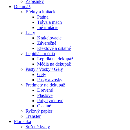
Zápisníky
Dekupáž
Efekty a imitácie
Patina
Tráva a mach
Iné imitácie
Laky
Krakelovacie
Záverečné
Efektové a ostatné
Lepidlá a médiá
Lepidlá na dekupáž
Médiá na dekupáž
Pasty / Vosky / Gély
Gély
Pasty a vosky
Predmety na dekupáž
Drevené
Plastové
Polystyrénové
Ostatné
Ryžový papier
Transfer
Floristika
Sušené kvety