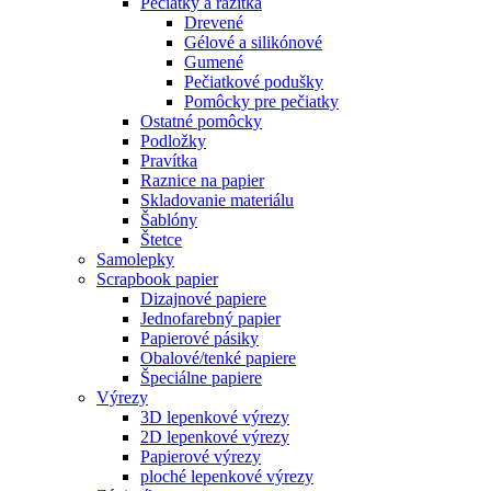
Pečiatky a razítka
Drevené
Gélové a silikónové
Gumené
Pečiatkové podušky
Pomôcky pre pečiatky
Ostatné pomôcky
Podložky
Pravítka
Raznice na papier
Skladovanie materiálu
Šablóny
Štetce
Samolepky
Scrapbook papier
Dizajnové papiere
Jednofarebný papier
Papierové pásiky
Obalové/tenké papiere
Špeciálne papiere
Výrezy
3D lepenkové výrezy
2D lepenkové výrezy
Papierové výrezy
ploché lepenkové výrezy