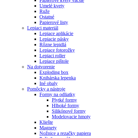
Papierové kvety väčšie
Umelé kvety
Ruže
Ostatné
Papierové listy
Lepiaci materiál
Lepiace aplikácie
Lepiacie pásky
Rôzne lepidlá
Lepiace fotorožky
Lepiaci roller
Lepiace pištole
Na dotvorenie
Exploding box
Knihárska lepenka
Iné obaly
Pomôcky a nástroje
Formy na odliatky
Plytké formy
Hlboké formy
Silikónové formy
Modelovacie hmoty
Kliešte
Magnety
Nožnice a rezačky papiera