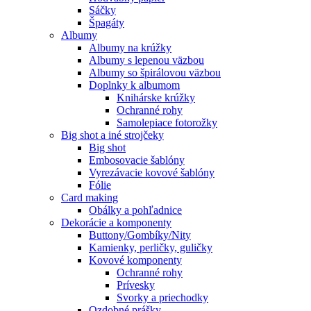
Sáčky
Špagáty
Albumy
Albumy na krúžky
Albumy s lepenou väzbou
Albumy so špirálovou väzbou
Doplnky k albumom
Knihárske krúžky
Ochranné rohy
Samolepiace fotorožky
Big shot a iné strojčeky
Big shot
Embosovacie šablóny
Vyrezávacie kovové šablóny
Fólie
Card making
Obálky a pohľadnice
Dekorácie a komponenty
Buttony/Gombíky/Nity
Kamienky, perličky, guličky
Kovové komponenty
Ochranné rohy
Prívesky
Svorky a priechodky
Ozdobné prášky