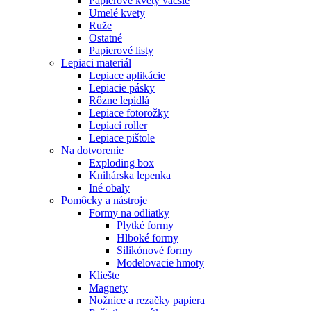
Papierové kvety väčšie
Umelé kvety
Ruže
Ostatné
Papierové listy
Lepiaci materiál
Lepiace aplikácie
Lepiacie pásky
Rôzne lepidlá
Lepiace fotorožky
Lepiaci roller
Lepiace pištole
Na dotvorenie
Exploding box
Knihárska lepenka
Iné obaly
Pomôcky a nástroje
Formy na odliatky
Plytké formy
Hlboké formy
Silikónové formy
Modelovacie hmoty
Kliešte
Magnety
Nožnice a rezačky papiera