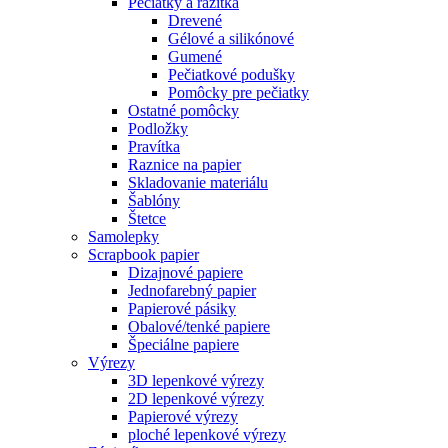
Pečiatky a razítka
Drevené
Gélové a silikónové
Gumené
Pečiatkové podušky
Pomôcky pre pečiatky
Ostatné pomôcky
Podložky
Pravítka
Raznice na papier
Skladovanie materiálu
Šablóny
Štetce
Samolepky
Scrapbook papier
Dizajnové papiere
Jednofarebný papier
Papierové pásiky
Obalové/tenké papiere
Špeciálne papiere
Výrezy
3D lepenkové výrezy
2D lepenkové výrezy
Papierové výrezy
ploché lepenkové výrezy