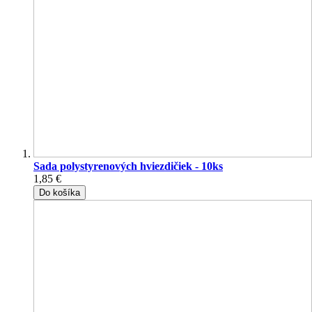
Sada polystyrenových hviezdičiek - 10ks
1,85 €
Do košíka