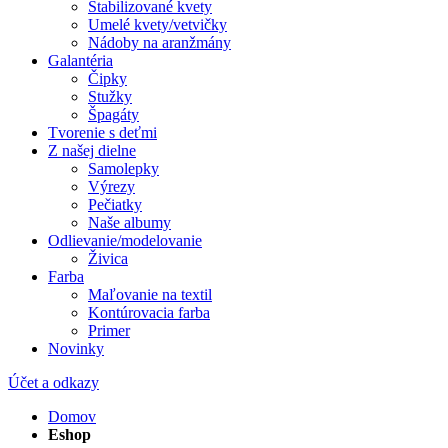
Stabilizované kvety
Umelé kvety/vetvičky
Nádoby na aranžmány
Galantéria
Čipky
Stužky
Špagáty
Tvorenie s deťmi
Z našej dielne
Samolepky
Výrezy
Pečiatky
Naše albumy
Odlievanie/modelovanie
Živica
Farba
Maľovanie na textil
Kontúrovacia farba
Primer
Novinky
Účet a odkazy
Domov
Eshop