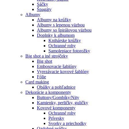
Sáčky
Špagáty
Albumy
Albumy na krúžky
Albumy s lepenou väzbou
Albumy so špirálovou väzbou
Doplnky k albumom
Knihárske krúžky
Ochranné rohy
Samolepiace fotorožky
Big shot a iné strojčeky
Big shot
Embosovacie šablóny
Vyrezávacie kovové šablóny
Fólie
Card making
Obálky a pohľadnice
Dekorácie a komponenty
Buttony/Gombíky/Nity
Kamienky, perličky, guličky
Kovové komponenty
Ochranné rohy
Prívesky
Svorky a priechodky
Ozdobné prášky