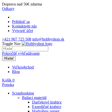
Doprava nad 50€ zdarma
Odkazy
Prihlásiť sa
Kontaktujte nás
Vytvoriť účet
+421 907 725 508
info@hobbyshop.sk
Toggle Nav
Pokročilé vyhľadávanie
Hľadať
Veľkoobchod
Blog
Košík
0
Ponuka
Scrapbooking
Baliaci materiál
Darčekové krabice
Expedičné krabice
Hodvábny papier