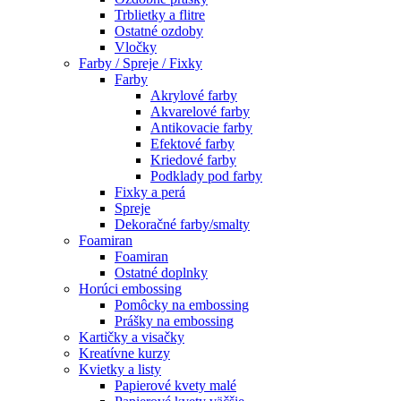
Trblietky a flitre
Ostatné ozdoby
Vločky
Farby / Spreje / Fixky
Farby
Akrylové farby
Akvarelové farby
Antikovacie farby
Efektové farby
Kriedové farby
Podklady pod farby
Fixky a perá
Spreje
Dekoračné farby/smalty
Foamiran
Foamiran
Ostatné doplnky
Horúci embossing
Pomôcky na embossing
Prášky na embossing
Kartičky a visačky
Kreatívne kurzy
Kvietky a listy
Papierové kvety malé