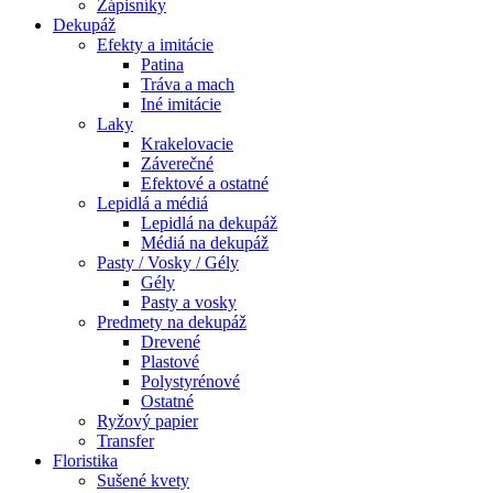
Zápisníky
Dekupáž
Efekty a imitácie
Patina
Tráva a mach
Iné imitácie
Laky
Krakelovacie
Záverečné
Efektové a ostatné
Lepidlá a médiá
Lepidlá na dekupáž
Médiá na dekupáž
Pasty / Vosky / Gély
Gély
Pasty a vosky
Predmety na dekupáž
Drevené
Plastové
Polystyrénové
Ostatné
Ryžový papier
Transfer
Floristika
Sušené kvety